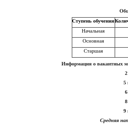
Общ
Ступень обучения
Коли
Начальная
Основная
Старшая
Информация о вакантных мес
2
5
6
8
9
Средняя нап