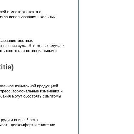
ей в месте контакта с
из-за использования школьных
льзование местных
еньшения зуда. В тяжелых случаях
ать контакта с потенциальными
tis)
званное избыточной продукцией
тресс, гормональные изменения и
ебания могут обострять симптомы
груди и спине. Часто
ывать дискомфорт и снижение