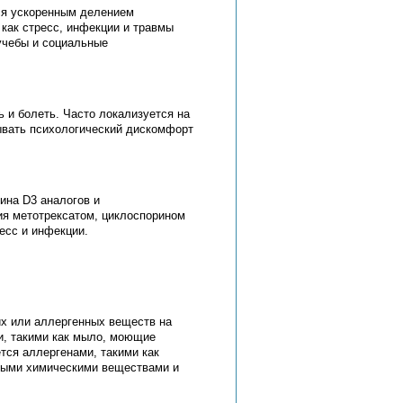
ся ускоренным делением
 как стресс, инфекции и травмы
учебы и социальные
 и болеть. Часто локализуется на
зывать психологический дискомфорт
ина D3 аналогов и
ия метотрексатом, циклоспорином
ресс и инфекции.
)
их или аллергенных веществ на
, такими как мыло, моющие
тся аллергенами, такими как
чными химическими веществами и