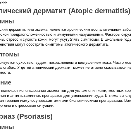
ический дерматит (Atopic dermatitis)
чины
ский дерматит, или экзема, является хроническим воспалительным заб
еской предрасположенностью и иммунными нарушениями. Факторы окруж
ны, стресс и сухость кожи, могут усугублять симптомы. В школьные год
ействия могут обострять симптомы атопического дерматита.
птомы
ризуется сухостью, зудом, покраснением и шелушением кожи. Часто лок
х сгибах. У детей атопический дерматит может негативно сказываться на
мости.
ение
 включает использование эмолентов для увлажнения кожи, местных кор
ния и антигистаминных препаратов для уменьшения зуда. В тяжелых сл
ая терапия иммуносупрессантами или биологическими препаратами. Важн
ергены и стрессовые ситуации.
иаз (Psoriasis)
чины