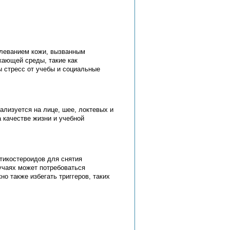
олеванием кожи, вызванным
ающей среды, такие как
ы стресс от учебы и социальные
ализуется на лице, шее, локтевых и
 качестве жизни и учебной
тикостероидов для снятия
учаях может потребоваться
о также избегать триггеров, таких