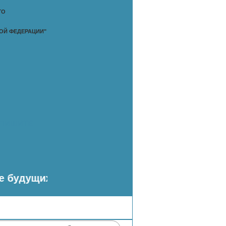
ГО
ОЙ ФЕДЕРАЦИИ"
рвоклассников: одногодичные (с 6 лет). Запи