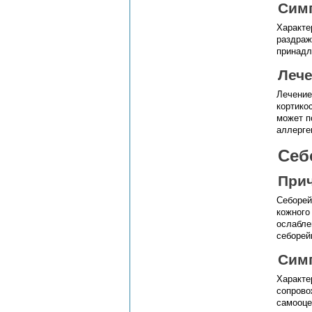
Сим
Характе
раздраж
принадл
Леч
Лечение
кортико
может п
аллерге
Себ
При
Себорей
кожного
ослабле
себорей
Сим
Характе
сопрово
самооце