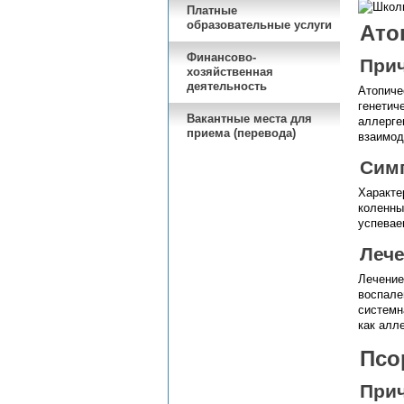
Платные
образовательные услуги
Атоп
Финансово-
При
хозяйственная
деятельность
Атопиче
генетич
Вакантные места для
аллерге
приема (перевода)
взаимод
Сим
Характе
коленны
успевае
Леч
Лечение
воспале
системн
как алл
Псор
При