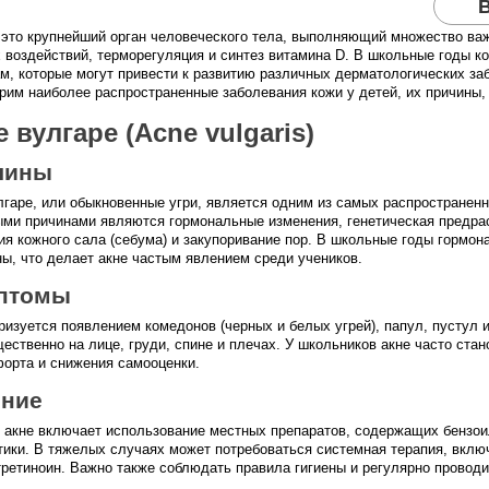
это крупнейший орган человеческого тела, выполняющий множество важ
 воздействий, терморегуляция и синтез витамина D. В школьные годы к
м, которые могут привести к развитию различных дерматологических заб
рим наиболее распространенные заболевания кожи у детей, их причины,
 вулгаре (Acne vulgaris)
чины
лгаре, или обыкновенные угри, является одним из самых распространенн
ми причинами являются гормональные изменения, генетическая предра
ия кожного сала (себума) и закупоривание пор. В школьные годы гормон
ы, что делает акне частым явлением среди учеников.
птомы
ризуется появлением комедонов (черных и белых угрей), папул, пустул и
ественно на лице, груди, спине и плечах. У школьников акне часто стан
орта и снижения самооценки.
ение
 акне включает использование местных препаратов, содержащих бензои
тики. В тяжелых случаях может потребоваться системная терапия, вкл
третиноин. Важно также соблюдать правила гигиены и регулярно провод