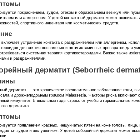
птомы
ризуется покраснением, зудом, отеком и образованием везикул или пузыр
ителем или аллергеном. У детей контактный дерматит может возникать 
ежностей, спортивного инвентаря или косметических средств.
ение
 включает устранение контакта с раздражителем или аллергеном, испо
стероидов для снятия воспаления и антигистаминных препаратов для ум
отребоваться системная терапия кортикостероидами. Важно также избег
нами и раздражителями.
орейный дерматит (Seborrheic dermati
чины
ный дерматит — это хроническое воспалительное заболевание кожи, вы
 сала и дрожжеподобным грибком Malassezia. Факторы риска включают с
нный иммунитет. В школьные годы стресс от учебы и гормональные кол
ного дерматита.
птомы
ризуется появлением красных, чешуйчатых пятен на коже головы, лице, 
ждается зудом и шелушением. У детей себорейный дерматит может выз
нки.