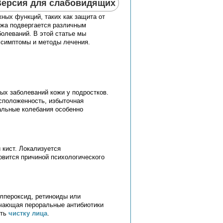
Версия для слабовидящих
ных функций, таких как защита от
ожа подвергается различным
олеваний. В этой статье мы
 симптомы и методы лечения.
ых заболеваний кожи у подростков.
сположенность, избыточная
альные колебания особенно
 кист. Локализуется
овится причиной психологического
лпероксид, ретиноиды или
ючающая пероральные антибиотики
ить
чистку лица
.