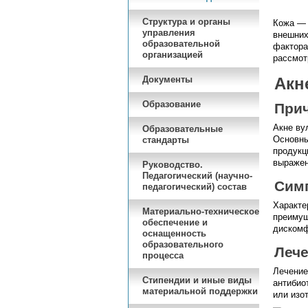
Структура и органы
Кожа — 
управления
внешних
образовательной
фактора
организацией
рассмот
Документы
Акне
Образование
При
Акне ву
Образовательные
Основны
стандарты
продукц
выражен
Руководство.
Педагогический (научно-
Сим
педагогический) состав
Характе
Материально-техническое
преимущ
обеспечение и
дискомф
оснащенность
образовательного
Леч
процесса
Лечение
Стипендии и иные виды
антибио
материальной поддержки
или изо