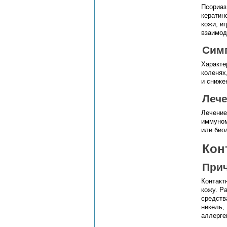
Псориаз
кератин
кожи, и
взаимод
Сим
Характе
коленях
и сниже
Леч
Лечение
иммуном
или био
Кон
При
Контакт
кожу. Р
средств
никель,
аллерге