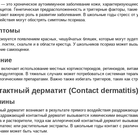
 — это хроническое аутоиммунное заболевание кожи, характеризующее
оцитов. Генетическая предрасположенность и триггерные факторы, такие
грают важную роль в развитии заболевания. В школьные годы стресс от 
ействия могут обострять симптомы псориаза.
птомы
ризуется появлением красных, чешуйчатых бляшек, которые могут зудеть
, локтях, скальпе и в области крестца. У школьников псориаз может вы
ние самооценки.
ение
 включает использование местных кортикостероидов, ретиноидов, витам
одуляторов. В тяжелых случаях может потребоваться системная терап
логическими препаратами. Важно также избегать триггеров, таких как ст
тактный дерматит (Contact dermatitis
чины
ный дерматит возникает в результате прямого воздействия раздражающ
аздражающий контактный дерматит вызывается химическими веществами
а и растворители, тогда как аллергический контактный дерматит вызывае
 латекс или растительные экстракты. В школьные годы контакт с разли
нами может быть частым.