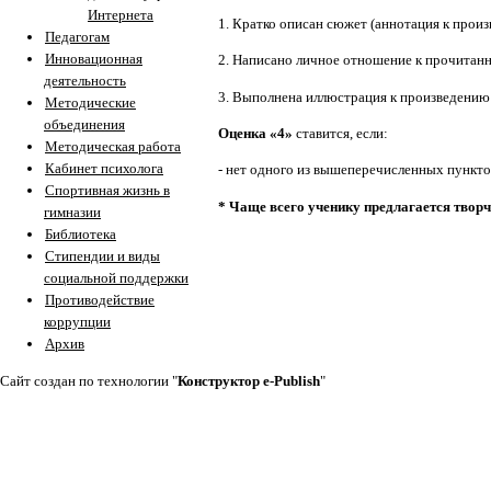
Интернета
1.
Кратко описан сюжет (аннотация к прои
Педагогам
Инновационная
2.
Написано личное отношение к прочитанн
деятельность
3.
Выполнена иллюстрация к произведению (
Методические
объединения
Оценка «4»
ставится, если:
Методическая работа
Кабинет психолога
- нет одного из вышеперечисленных пункто
Спортивная жизнь в
* Чаще всего ученику предлагается твор
гимназии
Библиотека
Стипендии и виды
социальной поддержки
Противодействие
коррупции
Архив
Cайт создан по технологии "
Конструктор e-Publish
"