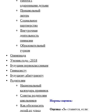
Работа с
одаренными детьми
Пришкольный
лагерь
Социальное
партнерство
Внеурочная
деятельность
гимназии
Образовательный
туризм
Олимпиада
Ученик года - 2018
Будущим первоклассникам
Гимназисту
Будущему абитуриенту
Родителям
Национальный
календарь прививок
Советы родителям
школьников
Нормы оценок:
Как обезопасить
Оценка «5»
ставится, если:
детей от угроз