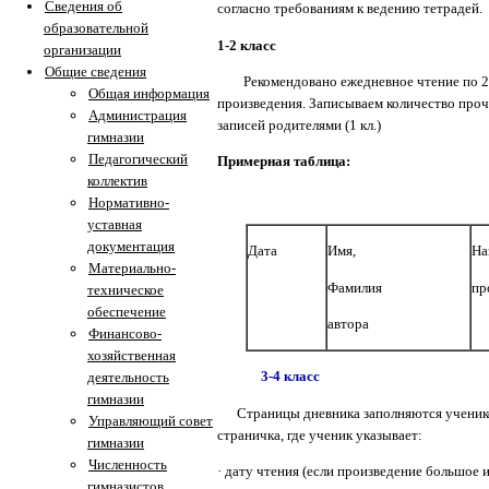
Сведения об
согласно требованиям к ведению тетрадей.
образовательной
1-2 класс
организации
Общие сведения
Рекомендовано ежедневное чтение по 2 стра
Общая информация
произведения. Записываем количество проч
Администрация
записей родителями (1 кл.)
гимназии
Педагогический
Примерная таблица:
коллектив
Нормативно-
уставная
документация
Дата
Имя,
На
Материально-
Фамилия
пр
техническое
обеспечение
автора
Финансово-
хозяйственная
3-4 класс
деятельность
гимназии
Страницы дневника заполняются учеником 
Управляющий совет
страничка, где ученик указывает:
гимназии
Численность
·
дату чтения (если произведение большое и
гимназистов