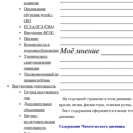
развития
Организация
обучения детей с
ОВЗ
ЕГЭ и ОГЭ (ГИА)
Внедрение ФГОС
Питание
Безопасность и
здоровьесбережение
Ученического
самоуправления
гимназии
Уполномоченный по
правам ребёнка
Внеурочная деятельность
Группа продленного
дня
На отдельной страничке в этом дневнике 
Дополнительное
краски, мелки, фломастеры, гелиевая ручка,
образование
Лист содержания оформляется в конце тетр
Научно-
дневнике.
исследовательская
Содержание Читательского дневника
деятельность