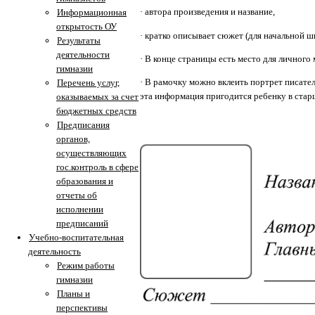
·
автора произведения и название,
Информационная
открытость ОУ
·
кратко описывает сюжет (для начальной ш
Результаты
деятельности
·
В конце страницы есть место для личного
гимназии
·
В рамочку можно вклеить портрет писател
Перечень услуг,
эта информация пригодится ребенку в стар
оказываемых за счет
бюджетных средств
Предписания
органов,
осуществляющих
гос.контроль в сфере
образования и
отчеты об
исполнении
предписаний
Учебно-воспитательная
деятельность
Режим работы
гимназии
Планы и
перспективы