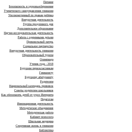
Питание
Безопасность и здоровьесбережение
Ученического самоуправления гимназии
Уполномоченный по правам ребёнка
Внеурочная деятельность
Группа продленного дня
Дополнительное образование
Научно-исследовательская деятельность
Работа с одаренными детьми
Пришкольный лагерь
Социальное партнерство
Внеурочная деятельность гимназии
Образовательный туризм
Олимпиада
Ученик года - 2018
Будущим первоклассникам
Гимназисту
Будущему абитуриенту
Родителям
Национальный календарь прививок
Советы родителям школьников
Как обезопасить детей от угроз Интернета
Педагогам
Инновационная деятельность
Методические объединения
Методическая работа
Кабинет психолога
Школьная медицина
Спортивная жизнь в гимназии
Библиотека