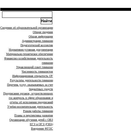
Сведения об образовательной организации
Общие сведения
Общая информация
Администрация гимназии
Педагогический коллектив
Нормативно-уставная документация
Материально-техническое обеспечение
Финансово-хозяйственная деятельность
гимназии
Управляющий совет гимназии
Численность гимназистов
Информационная открытость ОУ
Результаты деятельности гимназии
Перечень услуг, оказываемых за счет
бюджетных средств
Предписания органов, осуществляющих
гос.контроль в сфере образования и
отчеты об исполнении предписаний
Учебно-воспитательная деятельность
Режим работы гимназии
Планы и перспективы развития
Организация обучения детей с ОВЗ
ЕГЭ и ОГЭ (ГИА)
Внедрение ФГОС