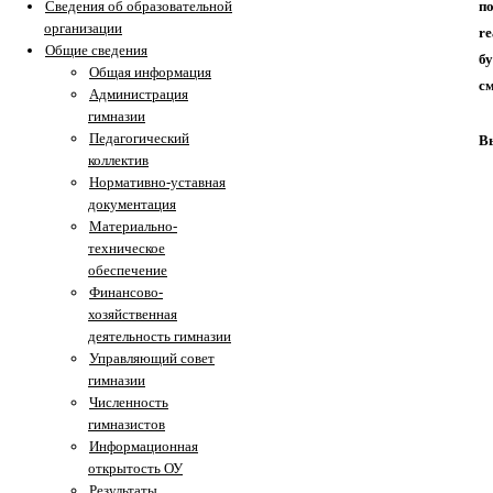
п
Сведения об образовательной
организации
re
Общие сведения
бу
Общая информация
с
Администрация
гимназии
Педагогический
В
коллектив
Нормативно-уставная
документация
Материально-
техническое
обеспечение
Финансово-
хозяйственная
деятельность гимназии
Управляющий совет
гимназии
Численность
гимназистов
Информационная
открытость ОУ
Результаты