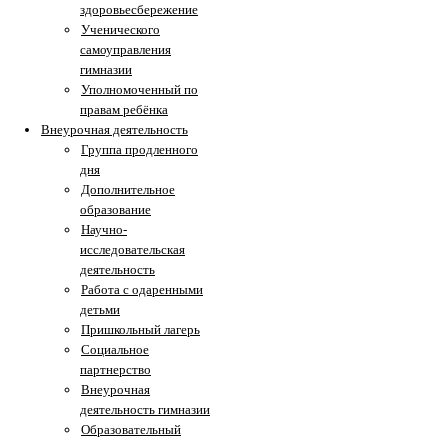
здоровьесбережение
Ученического
самоуправления
гимназии
Уполномоченный по
правам ребёнка
Внеурочная деятельность
Группа продленного
дня
Дополнительное
образование
Научно-
исследовательская
деятельность
Работа с одаренными
детьми
Пришкольный лагерь
Социальное
партнерство
Внеурочная
деятельность гимназии
Образовательный