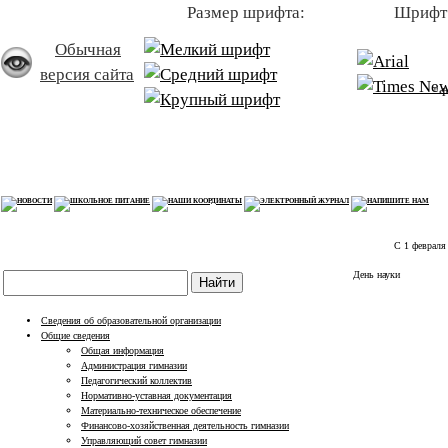
Размер шрифта:
Шрифт
БАЗОВ
Обычная
версия сайта
"
С 1 февраля 202
День науки
Сведения об образовательной организации
Общие сведения
Общая информация
Администрация гимназии
Педагогический коллектив
Нормативно-уставная документация
Материально-техническое обеспечение
Финансово-хозяйственная деятельность гимназии
Управляющий совет гимназии