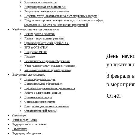
Численность гимназистов
Информационная открытость ОУ
Результаты деятельности гимназии
Перечень услуг, оказываемых за счет бюджетных средств
Предписания органов, осуществляющих гос.контроль в сфере
образования и отчеты об исполнении предписаний
Учебно-воспитательная деятельность
Режим работы гимназии
Планы и перспективы развития
Организация обучения детей с ОВЗ
ЕГЭ и ОГЭ (ГИА)
Внедрение ФГОС
День науки
Питание
Безопасность и здоровьесбережение
увлекательн
Ученического самоуправления гимназии
Уполномоченный по правам ребёнка
8 февраля 
Внеурочная деятельность
Группа продленного дня
в мероприя
Дополнительное образование
Научно-исследовательская деятельность
Работа с одаренными детьми
Отчёт
Пришкольный лагерь
Социальное партнерство
Внеурочная деятельность гимназии
Образовательный туризм
Олимпиада
Ученик года - 2018
Будущим первоклассникам
Гимназисту
Будущему абитуриенту