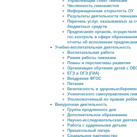
Управляющий совет гимназии
Численность гимназистов
Информационная открытость ОУ
Результаты деятельности гимнази
Перечень услуг, оказываемых за с
бюджетных средств
Предписания органов, осуществл
гос.контроль в сфере образования
отчеты об исполнении предписан
Учебно-воспитательная деятельность
Воспитательная работа
Режим работы гимназии
Планы и перспективы развития
Организация обучения детей с ОВ
ЕГЭ и ОГЭ (ГИА)
Внедрение ФГОС
Питание
Безопасность и здоровьесбережен
Ученического самоуправления ги
Уполномоченный по правам ребён
Внеурочная деятельность
Группа продленного дня
Дополнительное образование
Научно-исследовательская деятел
Работа с одаренными детьми
Пришкольный лагерь
Социальное партнерство