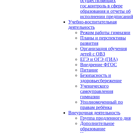
осуществляющих
гос.контроль в сфере
образования и отчеты об
исполнении предписани
Учебно-воспитательная
деятельность
Режим работы гимназии
Планы и перспективы
развития
Организация обучения
детей с ОВЗ
ЕГЭ и ОГЭ (ГИА)
Внедрение ФГОС
Питание
Безопасность и
здоровьесбережение
Ученического
самоуправления
гимназии
Уполномоченный по
правам ребёнка
Внеурочная деятельность
Группа продленного дня
Дополнительное
образование