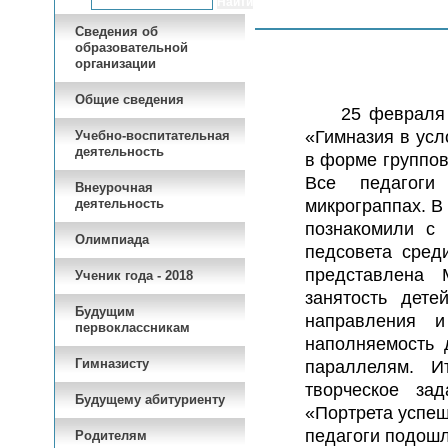
Сведения об
образовательной
организации
Общие сведения
25 февраля пр
«Гимназия в ус
Учебно-воспитательная
деятельность
в форме группов
Все педагоги
Внеурочная
деятельность
микрограппах. В
познакомили с 
Олимпиада
педсовета сред
представлена
Ученик года - 2018
занятость дете
Будущим
направления и
первоклассникам
наполняемость 
Гимназисту
параллелям. Ит
творческое за
Будущему абитуриенту
«Портрета успеш
педагоги подошл
Родителям