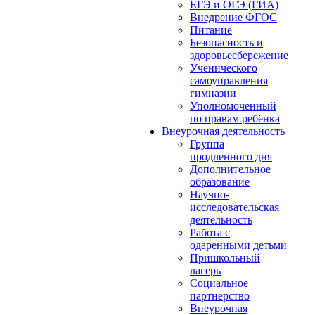
ЕГЭ и ОГЭ (ГИА)
Внедрение ФГОС
Питание
Безопасность и
здоровьесбережение
Ученического
самоуправления
гимназии
Уполномоченный
по правам ребёнка
Внеурочная деятельность
Группа
продленного дня
Дополнительное
образование
Научно-
исследовательская
деятельность
Работа с
одаренными детьми
Пришкольный
лагерь
Социальное
партнерство
Внеурочная