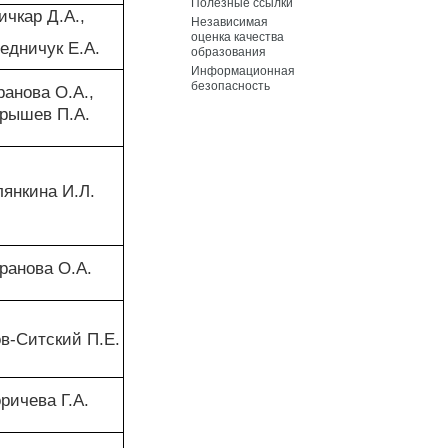
Полезные ссылки
ичкар Д.А.,
Независимая
оценка качества
едничук Е.А.
образования
Информационная
безопасность
ранова О.А.,
рышев П.А.
лянкина И.Л.
ранова О.А.
в-Ситский П.Е.
ричева Г.А.