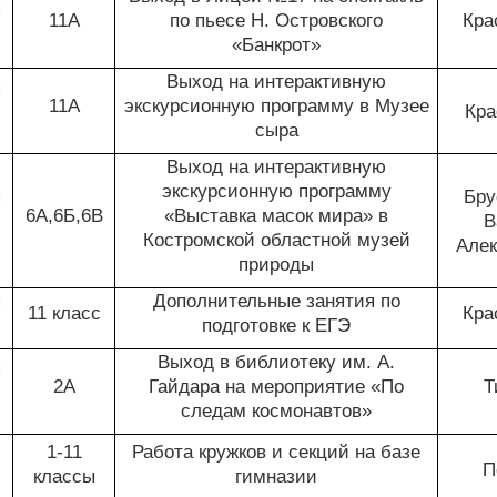
я
11А
по пьесе Н. Островского
Кра
«Банкрот»
Выход на интерактивную
я
11А
экскурсионную программу в Музее
Кра
сыра
Выход на интерактивную
экскурсионную программу
Бру
я
6А,6Б,6В
«Выставка масок мира» в
В
Костромской областной музей
Алек
природы
я
Дополнительные занятия по
11 класс
Кра
подготовке к ЕГЭ
Выход в библиотеку им. А.
я
2А
Гайдара на мероприятие «По
Т
следам космонавтов»
1-11
Работа кружков и секций на базе
П
классы
гимназии