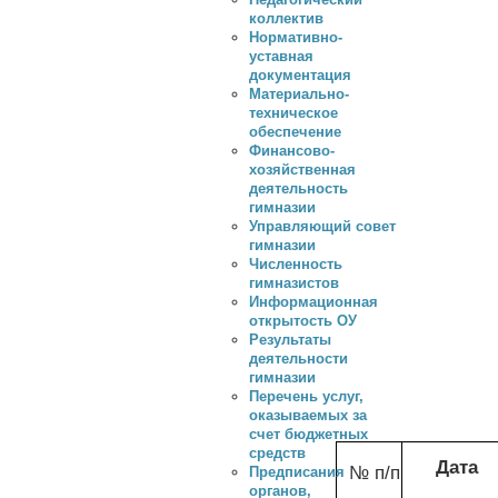
коллектив
Нормативно-
уставная
документация
Материально-
техническое
обеспечение
Финансово-
хозяйственная
деятельность
гимназии
Управляющий совет
гимназии
Численность
гимназистов
Информационная
открытость ОУ
Результаты
деятельности
гимназии
Перечень услуг,
оказываемых за
счет бюджетных
средств
Дата
№ п/п
Предписания
органов,