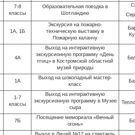
С
7-8
Образовательная поездка в
классы
Шотландию
Сер
Экскурсия на пожарно-
Ба
1А, 1Б
техническую выставку в
Ку
Пожарную каланчу
Выход на интерактивную
экскурсионную программу «День
4А
Бе
птиц» в Костромской областной
музей природы
я
Выход на шоколадный мастер-
1А
Ба
класс
Выход на интерактивную
я
1-7
экскурсионную программу в Музее
Тепло
классы
сыра
я
Посещение мемориала «Вечный
7Б
Бо
огонь»
Выход в Лицей №17 на спектакль