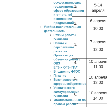
осуществляющих
5-14
1.
гос.контроль в
апреля
сфере образования
и отчеты об
исполнении
6 апреля
2.
предписаний
Учебно-воспитательная
10:00
деятельность
Режим работы
гимназии
7 апреля
Планы и
3.
перспективы
12:00
развития
Организация
обучения детей с
10 апрел
4.
ОВЗ
11:00
ЕГЭ и ОГЭ (ГИА)
Внедрение ФГОС
Питание
10 апрел
5.
Безопасность и
13:00
здоровьесбережение
Ученического
самоуправления
10 апрел
6.
гимназии
14:00
Уполномоченный по
правам ребёнка