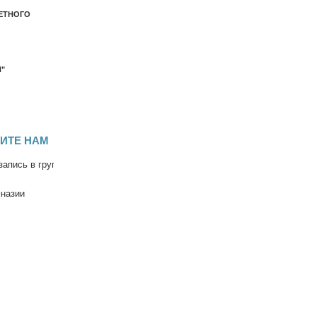
ЕТНОГО
"
 в группы по адаптации детей к условиям школьной жизни и по подготовке
мназии