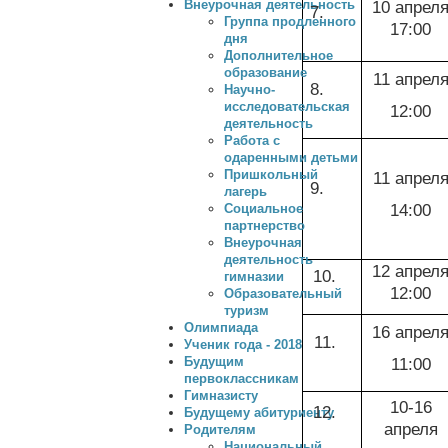
10 апрел
Внеурочная деятельность
7.
Группа продленного
17:00
дня
Дополнительное
образование
11 апрел
8.
Научно-
исследовательская
12:00
деятельность
Работа с
одаренными детьми
Пришкольный
11 апрел
9.
лагерь
14:00
Социальное
партнерство
Внеурочная
деятельность
12 апрел
10.
гимназии
12:00
Образовательный
туризм
Олимпиада
16 апрел
11.
Ученик года - 2018
11:00
Будущим
первоклассникам
Гимназисту
10-16
12.
Будущему абитуриенту
апреля
Родителям
Национальный