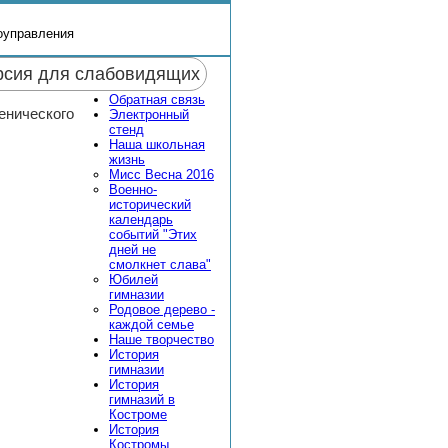
оуправления
рсия для слабовидящих
Обратная связь
енического
Электронный
стенд
Наша школьная
жизнь
Мисс Весна 2016
Военно-
исторический
календарь
событий "Этих
дней не
смолкнет слава"
Юбилей
гимназии
Родовое дерево -
каждой семье
Наше творчество
История
гимназии
История
гимназий в
Костроме
История
Костромы