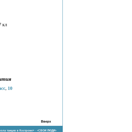
7 кл
вития
асс
,
10
Вверх
ола танцев в Костроме>
- «
СВОИ ЛЮДИ
»