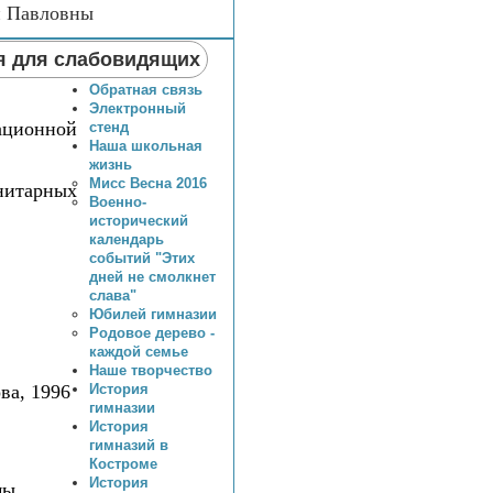
и Павловны
я для слабовидящих
Обратная связь
Электронный
ационной
стенд
Наша школьная
жизнь
Мисс Весна 2016
анитарных
Военно-
исторический
календарь
событий "Этих
дней не смолкнет
слава"
Юбилей гимназии
Родовое дерево -
каждой семье
Наше творчество
История
а, 1996
гимназии
История
гимназий в
Костроме
История
мы