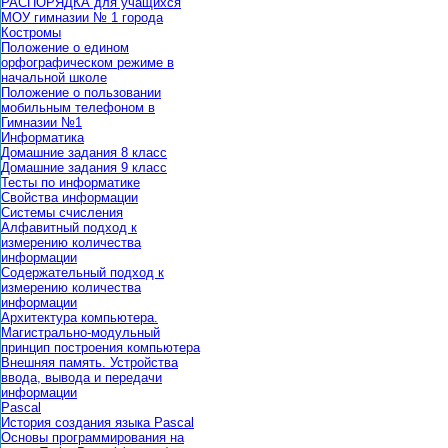
РАСПОРЯДКА для учащихся
МОУ гимназии № 1 города
Костромы
Положение о едином
орфографическом режиме в
начальной школе
Положение о пользовании
мобильным телефоном в
Гимназии №1
Информатика
Домашние задания 8 класс
Домашние задания 9 класс
Тесты по информатике
Свойства информации
Системы счисления
Алфавитный подход к
измерению количества
информации
Содержательный подход к
измерению количества
информации
Архитектура компьютера.
Магистрально-модульный
принцип построения компьютера
Внешняя память. Устройства
ввода, вывода и передачи
информации
Pascal
История создания языка Pascal
Основы программирования на