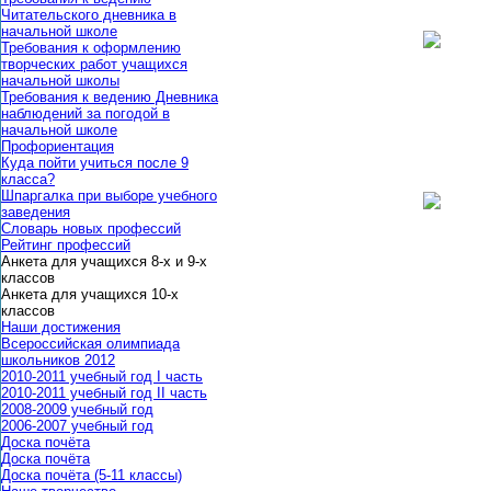
Читательского дневника в
начальной школе
Требования к оформлению
творческих работ учащихся
начальной школы
Требования к ведению Дневника
наблюдений за погодой в
начальной школе
Профориентация
Куда пойти учиться после 9
класса?
Шпаргалка при выборе учебного
заведения
Словарь новых профессий
Рейтинг профессий
Анкета для учащихся 8-х и 9-х
классов
Анкета для учащихся 10-х
классов
Наши достижения
Всероссийская олимпиада
школьников 2012
2010-2011 учебный год I часть
2010-2011 учебный год II часть
2008-2009 учебный год
2006-2007 учебный год
Доска почёта
Доска почёта
Доска почёта (5-11 классы)