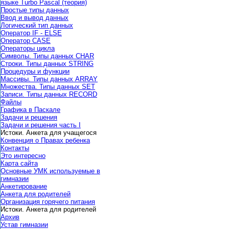
языке Turbo Pascal (теория)
Простые типы данных
Ввод и вывод данных
Логический тип данных
Оператор IF - ELSE
Оператор CASE
Операторы цикла
Символы. Типы данных CHAR
Строки. Типы данных STRING
Процедуры и функции
Массивы. Типы данных ARRAY
Множества. Типы данных SET
Записи. Типы данных RECORD
Файлы
Графика в Паскале
Задачи и решения
Задачи и решения часть I
Истоки. Анкета для учащегося
Конвенция о Правах ребенка
Контакты
Это интересно
Карта сайта
Основные УМК используемые в
гимназии
Анкетирование
Анкета для родителей
Организация горячего питания
Истоки. Анкета для родителей
Архив
Устав гимназии