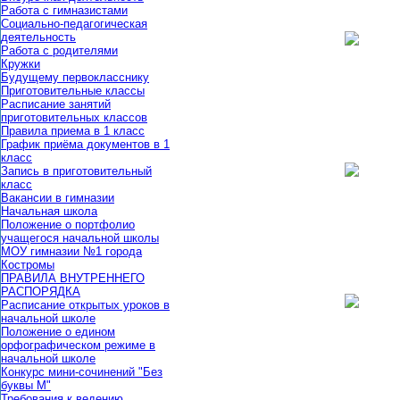
Работа с гимназистами
Социально-педагогическая
деятельность
Работа с родителями
Кружки
Будущему первокласснику
Приготовительные классы
Расписание занятий
приготовительных классов
Правила приема в 1 класс
График приёма документов в 1
класс
Запись в приготовительный
класс
Вакансии в гимназии
Начальная школа
Положение о портфолио
учащегося начальной школы
МОУ гимназии №1 города
Костромы
ПРАВИЛА ВНУТРЕННЕГО
РАСПОРЯДКА
Расписание открытых уроков в
начальной школе
Положение о едином
орфографическом режиме в
начальной школе
Конкурс мини-сочинений "Без
буквы М"
Требования к ведению