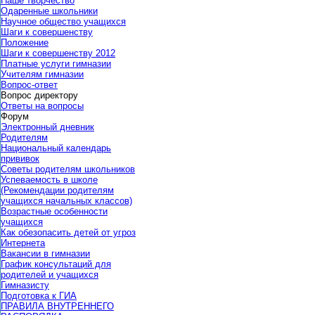
Наше творчество
Одаренные школьники
Научное общество учащихся
Шаги к совершенству
Положение
Шаги к совершенству 2012
Платные услуги гимназии
Учителям гимназии
Вопрос-ответ
Вопрос директору
Ответы на вопросы
Форум
Электронный дневник
Родителям
Национальный календарь
прививок
Советы родителям школьников
Успеваемость в школе
(Рекомендации родителям
учащихся начальных классов)
Возрастные особенности
учащихся
Как обезопасить детей от угроз
Интернета
Вакансии в гимназии
График консультаций для
родителей и учащихся
Гимназисту
Подготовка к ГИА
ПРАВИЛА ВНУТРЕННЕГО