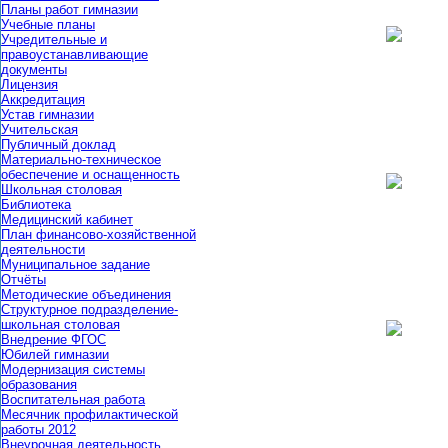
Планы работ гимназии
Учебные планы
Учредительные и
правоустанавливающие
документы
Лицензия
Аккредитация
Устав гимназии
Учительская
Публичный доклад
Материально-техническое
обеспечение и оснащенность
Школьная столовая
Библиотека
Медицинский кабинет
План финансово-хозяйственной
деятельности
Муниципальное задание
Отчёты
Методические объединения
Структурное подразделение-
школьная столовая
Внедрение ФГОС
Юбилей гимназии
Модернизация системы
образования
Воспитательная работа
Месячник профилактической
работы 2012
Внеурочная деятельность